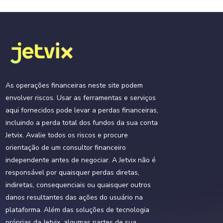
As operações financeiras neste site podem
Acordo do Cliente
envolver riscos. Usar as ferramentas e serviços
aqui fornecidos pode levar a perdas financeiras,
Política de Privacidade
incluindo a perda total dos fundos da sua conta
Jetvix. Avalie todos os riscos e procure
Política de AML e KYC
orientação de um consultor financeiro
independente antes de negociar. A Jetvix não é
Promoções
responsável por quaisquer perdas diretas,
indiretas, consequenciais ou quaisquer outros
Suporte
danos resultantes das ações do usuário na
plataforma. Além das soluções de tecnologia
próprias da Jetvix, algumas partes de sua