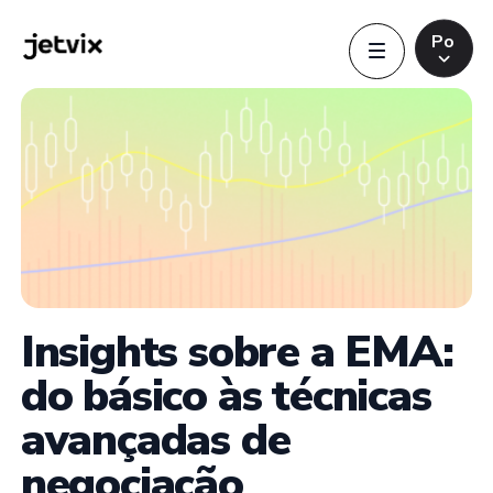
Po
Português
Português
Indonesia
Indonesia
English
English
Insights sobre a EMA:
do básico às técnicas
avançadas de
negociação