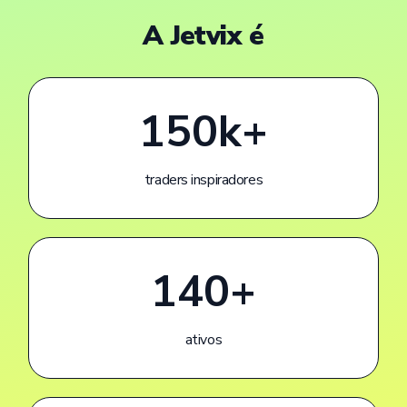
A
J
e
t
v
i
x
é
150k+
traders inspiradores
140+
ativos