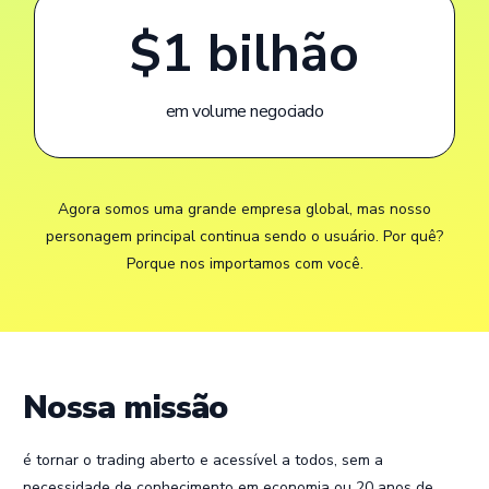
$1 bilhão
em volume negociado
Agora somos uma grande empresa global, mas nosso
personagem principal continua sendo o usuário. Por quê?
Porque nos importamos com você.
N
o
s
s
a
m
i
s
s
ã
o
é
tornar
o
trading
aberto
e
acessível
a
todos,
sem
a
necessidade
de
conhecimento
em
economia
ou
20
anos
de