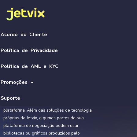
As operações financeiras neste site podem
Acordo do Cliente
envolver riscos. Usar as ferramentas e serviços
aqui fornecidos pode levar a perdas financeiras,
Política de Privacidade
incluindo a perda total dos fundos da sua conta
Jetvix. Avalie todos os riscos e procure
Política de AML e KYC
orientação de um consultor financeiro
independente antes de negociar. A Jetvix não é
Promoções
responsável por quaisquer perdas diretas,
indiretas, consequenciais ou quaisquer outros
Suporte
danos resultantes das ações do usuário na
plataforma. Além das soluções de tecnologia
próprias da Jetvix, algumas partes de sua
plataforma de negociação podem usar
bibliotecas ou gráficos produzidos pelo