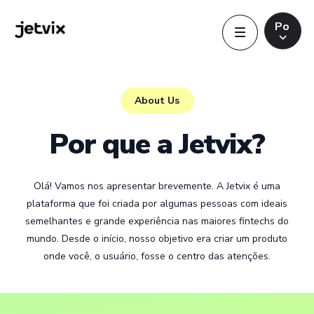
Po
Português
Português
About Us
Indonesia
Indonesia
P
o
r
q
u
e
a
J
e
t
v
i
x
?
English
English
Olá!
Vamos
nos
apresentar
brevemente.
A
Jetvix
é
uma
plataforma
que
foi
criada
por
algumas
pessoas
com
ideais
semelhantes
e
grande
experiência
nas
maiores
fintechs
do
mundo.
Desde
o
início,
nosso
objetivo
era
criar
um
produto
onde
você,
o
usuário,
fosse
o
centro
das
atenções.